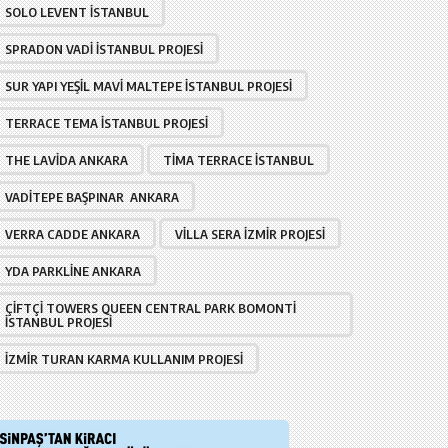
SOLO LEVENT İSTANBUL
SPRADON VADI İSTANBUL PROJESI
SUR YAPI YEŞIL MAVI MALTEPE İSTANBUL PROJESI
TERRACE TEMA İSTANBUL PROJESI
THE LAVIDA ANKARA
TIMA TERRACE İSTANBUL
VADITEPE BAŞPINAR ANKARA
VERRA CADDE ANKARA
VILLA SERA İZMIR PROJESI
YDA PARKLINE ANKARA
ÇIFTÇI TOWERS QUEEN CENTRAL PARK BOMONTI
İSTANBUL PROJESI
İZMIR TURAN KARMA KULLANIM PROJESI