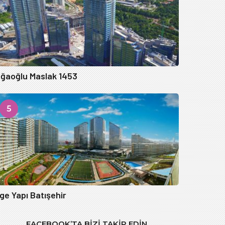
ğaoğlu Maslak 1453
5
ge Yapı Batışehir
FACEBOOK’TA BIZI TAKIP EDIN