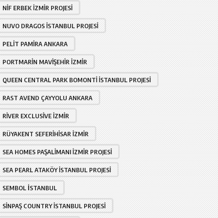
NIF ERBEK İZMIR PROJESI
NUVO DRAGOS İSTANBUL PROJESI
PELIT PAMIRA ANKARA
PORTMARIN MAVIŞEHIR İZMIR
QUEEN CENTRAL PARK BOMONTI İSTANBUL PROJESI
RAST AVEND ÇAYYOLU ANKARA
RIVER EXCLUSIVE İZMIR
RÜYAKENT SEFERIHISAR İZMIR
SEA HOMES PAŞALIMANI İZMIR PROJESI
SEA PEARL ATAKÖY İSTANBUL PROJESI
SEMBOL İSTANBUL
SINPAŞ COUNTRY İSTANBUL PROJESI