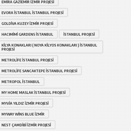
EMIRA GAZIEMIR İZMIR PROJESI
EVORA İSTANBUL İSTANBUL PROJESI
GOLDIVA KUZEY İZMIR PROJESI
HACIMIMI GARDENS İSTANBUL
İSTANBUL PROJESI
KILYA KONAKLARI ( NOYA KILYOS KONAKLARI ) İSTANBUL
PROJESI
METROLIFE İSTANBUL PROJESI
METROLIFE SANCAKTEPE İSTANBUL PROJESI
METROPOL İSTANBUL
MY HOME MASLAK İSTANBUL PROJESI
MYVIA YILDIZ İZMIR PROJESI
MYWAY WINS BLUE İZMIR
NEST ÇAMDIBI İZMIR PROJESI