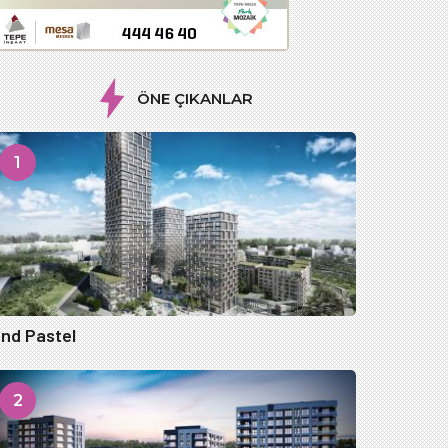
ÖNE ÇIKANLAR
1
nd Pastel
2