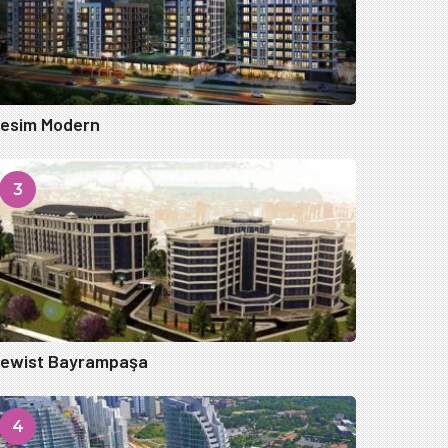
esim Modern
3
ewist Bayrampaşa
4