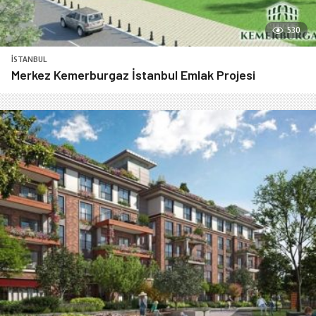
530
İSTANBUL
Merkez Kemerburgaz İstanbul Emlak Projesi