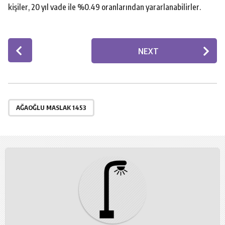
kişiler, 20 yıl vade ile %0.49 oranlarından yararlanabilirler.
P
NEXT
o
s
t
P
a
AĞAOĞLU MASLAK 1453
g
i
n
a
t
i
o
n