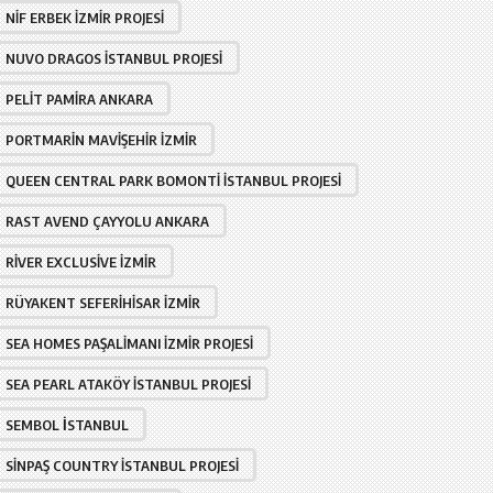
NIF ERBEK İZMIR PROJESI
NUVO DRAGOS İSTANBUL PROJESI
PELIT PAMIRA ANKARA
PORTMARIN MAVIŞEHIR İZMIR
QUEEN CENTRAL PARK BOMONTI İSTANBUL PROJESI
RAST AVEND ÇAYYOLU ANKARA
RIVER EXCLUSIVE İZMIR
RÜYAKENT SEFERIHISAR İZMIR
SEA HOMES PAŞALIMANI İZMIR PROJESI
SEA PEARL ATAKÖY İSTANBUL PROJESI
SEMBOL İSTANBUL
SINPAŞ COUNTRY İSTANBUL PROJESI