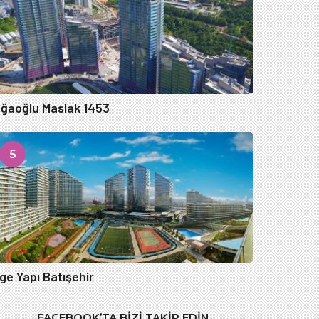
ğaoğlu Maslak 1453
5
ge Yapı Batışehir
FACEBOOK’TA BIZI TAKIP EDIN