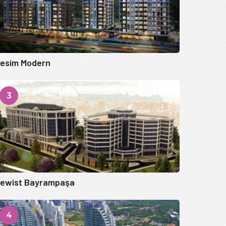
esim Modern
3
ewist Bayrampaşa
4