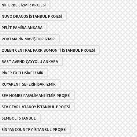
NIF ERBEK İZMIR PROJESI
NUVO DRAGOS İSTANBUL PROJESI
PELIT PAMIRA ANKARA
PORTMARIN MAVIŞEHIR İZMIR
QUEEN CENTRAL PARK BOMONTI İSTANBUL PROJESI
RAST AVEND ÇAYYOLU ANKARA
RIVER EXCLUSIVE İZMIR
RÜYAKENT SEFERIHISAR İZMIR
SEA HOMES PAŞALIMANI İZMIR PROJESI
SEA PEARL ATAKÖY İSTANBUL PROJESI
SEMBOL İSTANBUL
SINPAŞ COUNTRY İSTANBUL PROJESI