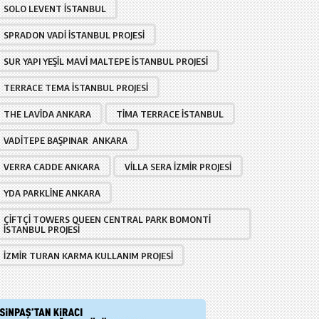
SOLO LEVENT İSTANBUL
SPRADON VADI İSTANBUL PROJESI
SUR YAPI YEŞIL MAVI MALTEPE İSTANBUL PROJESI
TERRACE TEMA İSTANBUL PROJESI
THE LAVIDA ANKARA
TIMA TERRACE İSTANBUL
VADITEPE BAŞPINAR ANKARA
VERRA CADDE ANKARA
VILLA SERA İZMIR PROJESI
YDA PARKLINE ANKARA
ÇIFTÇI TOWERS QUEEN CENTRAL PARK BOMONTI
İSTANBUL PROJESI
İZMIR TURAN KARMA KULLANIM PROJESI