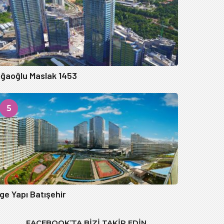
ğaoğlu Maslak 1453
5
ge Yapı Batışehir
FACEBOOK’TA BIZI TAKIP EDIN