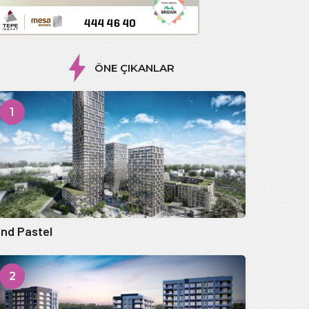
ÖNE ÇIKANLAR
1
nd Pastel
2