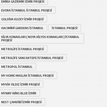
EMIRA GAZIEMIR İZMIR PROJESI
EVORA İSTANBUL İSTANBUL PROJESI
GOLDIVA KUZEY İZMIR PROJESI
HACIMIMI GARDENS İSTANBUL
İSTANBUL PROJESI
KILYA KONAKLARI ( NOYA KILYOS KONAKLARI ) İSTANBUL
PROJESI
METROLIFE İSTANBUL PROJESI
METROLIFE SANCAKTEPE İSTANBUL PROJESI
METROPOL İSTANBUL
MY HOME MASLAK İSTANBUL PROJESI
MYVIA YILDIZ İZMIR PROJESI
MYWAY WINS BLUE İZMIR
NEST ÇAMDIBI İZMIR PROJESI