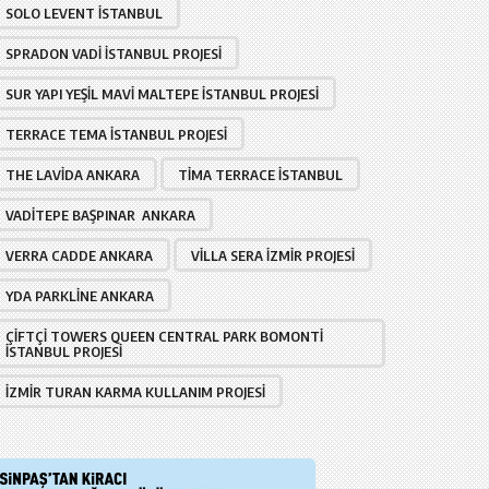
SOLO LEVENT İSTANBUL
SPRADON VADI İSTANBUL PROJESI
SUR YAPI YEŞIL MAVI MALTEPE İSTANBUL PROJESI
TERRACE TEMA İSTANBUL PROJESI
THE LAVIDA ANKARA
TIMA TERRACE İSTANBUL
VADITEPE BAŞPINAR ANKARA
VERRA CADDE ANKARA
VILLA SERA İZMIR PROJESI
YDA PARKLINE ANKARA
ÇIFTÇI TOWERS QUEEN CENTRAL PARK BOMONTI
İSTANBUL PROJESI
İZMIR TURAN KARMA KULLANIM PROJESI