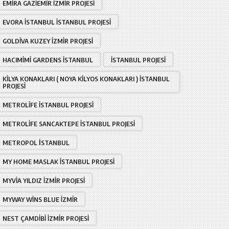
EMIRA GAZIEMIR İZMIR PROJESI
EVORA İSTANBUL İSTANBUL PROJESI
GOLDIVA KUZEY İZMIR PROJESI
HACIMIMI GARDENS İSTANBUL
İSTANBUL PROJESI
KILYA KONAKLARI ( NOYA KILYOS KONAKLARI ) İSTANBUL
PROJESI
METROLIFE İSTANBUL PROJESI
METROLIFE SANCAKTEPE İSTANBUL PROJESI
METROPOL İSTANBUL
MY HOME MASLAK İSTANBUL PROJESI
MYVIA YILDIZ İZMIR PROJESI
MYWAY WINS BLUE İZMIR
NEST ÇAMDIBI İZMIR PROJESI