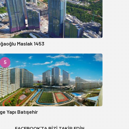
ğaoğlu Maslak 1453
5
ge Yapı Batışehir
FACEBOOK’TA BIZI TAKIP EDIN