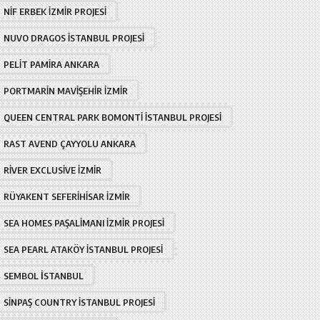
NIF ERBEK İZMIR PROJESI
NUVO DRAGOS İSTANBUL PROJESI
PELIT PAMIRA ANKARA
PORTMARIN MAVIŞEHIR İZMIR
QUEEN CENTRAL PARK BOMONTI İSTANBUL PROJESI
RAST AVEND ÇAYYOLU ANKARA
RIVER EXCLUSIVE İZMIR
RÜYAKENT SEFERIHISAR İZMIR
SEA HOMES PAŞALIMANI İZMIR PROJESI
SEA PEARL ATAKÖY İSTANBUL PROJESI
SEMBOL İSTANBUL
SINPAŞ COUNTRY İSTANBUL PROJESI