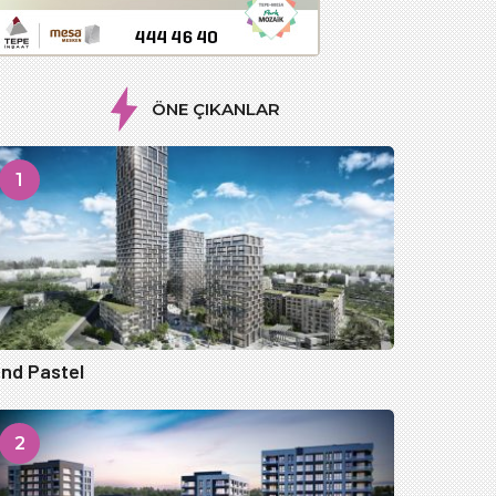
ÖNE ÇIKANLAR
1
nd Pastel
2