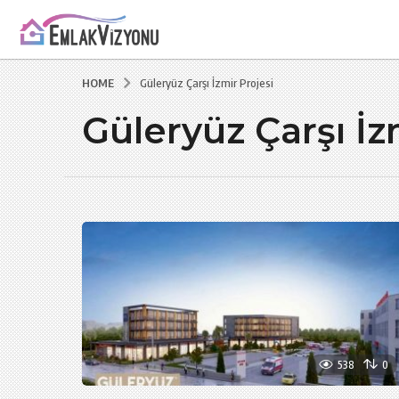
HOME
Güleryüz Çarşı İzmir Projesi
Güleryüz Çarşı İz
538
0