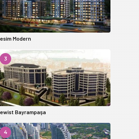
esim Modern
3
ewist Bayrampaşa
4