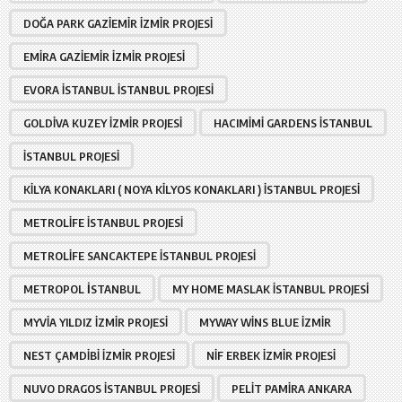
DOĞA PARK GAZIEMIR İZMIR PROJESI
EMIRA GAZIEMIR İZMIR PROJESI
EVORA İSTANBUL İSTANBUL PROJESI
GOLDIVA KUZEY İZMIR PROJESI
HACIMIMI GARDENS İSTANBUL
İSTANBUL PROJESI
KILYA KONAKLARI ( NOYA KILYOS KONAKLARI ) İSTANBUL PROJESI
METROLIFE İSTANBUL PROJESI
METROLIFE SANCAKTEPE İSTANBUL PROJESI
METROPOL İSTANBUL
MY HOME MASLAK İSTANBUL PROJESI
MYVIA YILDIZ İZMIR PROJESI
MYWAY WINS BLUE İZMIR
NEST ÇAMDIBI İZMIR PROJESI
NIF ERBEK İZMIR PROJESI
NUVO DRAGOS İSTANBUL PROJESI
PELIT PAMIRA ANKARA