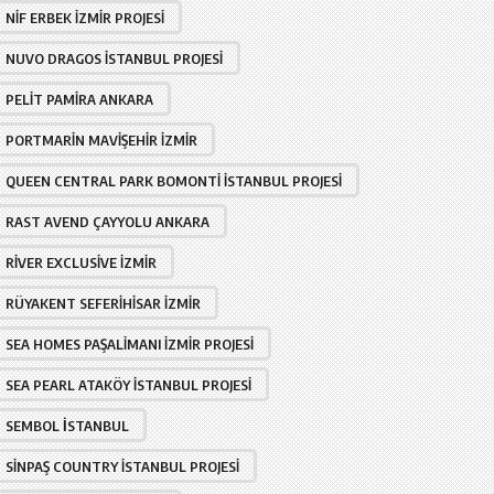
NIF ERBEK İZMIR PROJESI
NUVO DRAGOS İSTANBUL PROJESI
PELIT PAMIRA ANKARA
PORTMARIN MAVIŞEHIR İZMIR
QUEEN CENTRAL PARK BOMONTI İSTANBUL PROJESI
RAST AVEND ÇAYYOLU ANKARA
RIVER EXCLUSIVE İZMIR
RÜYAKENT SEFERIHISAR İZMIR
SEA HOMES PAŞALIMANI İZMIR PROJESI
SEA PEARL ATAKÖY İSTANBUL PROJESI
SEMBOL İSTANBUL
SINPAŞ COUNTRY İSTANBUL PROJESI