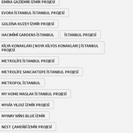
EMIRA GAZIEMIR İZMIR PROJESI
EVORA İSTANBUL İSTANBUL PROJESI
GOLDIVA KUZEY İZMIR PROJESI
HACIMIMI GARDENS İSTANBUL
İSTANBUL PROJESI
KILYA KONAKLARI ( NOYA KILYOS KONAKLARI ) İSTANBUL
PROJESI
METROLIFE İSTANBUL PROJESI
METROLIFE SANCAKTEPE İSTANBUL PROJESI
METROPOL İSTANBUL
MY HOME MASLAK İSTANBUL PROJESI
MYVIA YILDIZ İZMIR PROJESI
MYWAY WINS BLUE İZMIR
NEST ÇAMDIBI İZMIR PROJESI