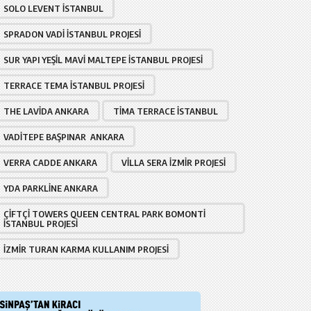
SOLO LEVENT İSTANBUL
SPRADON VADI İSTANBUL PROJESI
SUR YAPI YEŞIL MAVI MALTEPE İSTANBUL PROJESI
TERRACE TEMA İSTANBUL PROJESI
THE LAVIDA ANKARA
TIMA TERRACE İSTANBUL
VADITEPE BAŞPINAR ANKARA
VERRA CADDE ANKARA
VILLA SERA İZMIR PROJESI
YDA PARKLINE ANKARA
ÇIFTÇI TOWERS QUEEN CENTRAL PARK BOMONTI
İSTANBUL PROJESI
İZMIR TURAN KARMA KULLANIM PROJESI