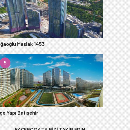
ğaoğlu Maslak 1453
5
ge Yapı Batışehir
FACEBOOK’TA BIZI TAKIP EDIN