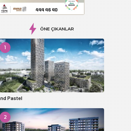
ÖNE ÇIKANLAR
1
nd Pastel
2