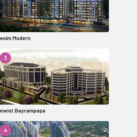
esim Modern
3
ewist Bayrampaşa
4