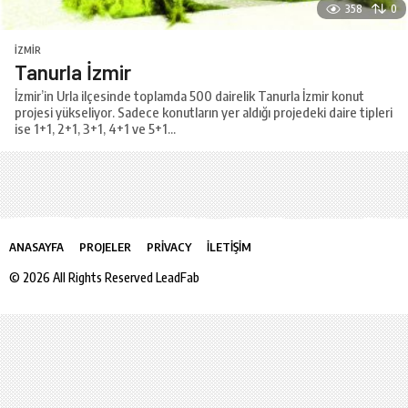
358
0
İZMIR
Tanurla İzmir
İzmir’in Urla ilçesinde toplamda 500 dairelik Tanurla İzmir konut
projesi yükseliyor. Sadece konutların yer aldığı projedeki daire tipleri
ise 1+1, 2+1, 3+1, 4+1 ve 5+1...
ANASAYFA
PROJELER
PRIVACY
İLETIŞIM
© 2026 All Rights Reserved LeadFab