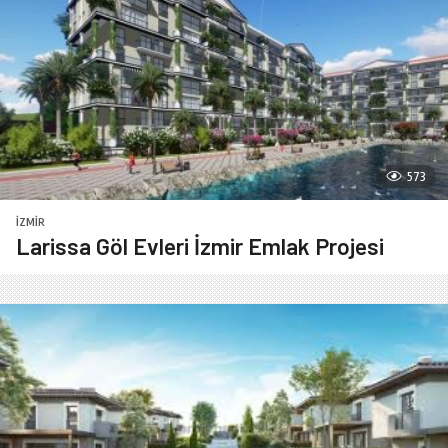
573
İZMIR
Larissa Göl Evleri İzmir Emlak Projesi