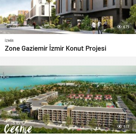
675
İZMIR
Zone Gaziemir İzmir Konut Projesi
633