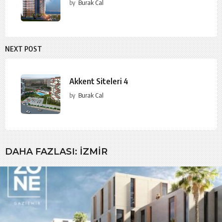
by
Burak Cal
NEXT POST
Akkent Siteleri 4
by
Burak Cal
DAHA FAZLASI:
İZMIR