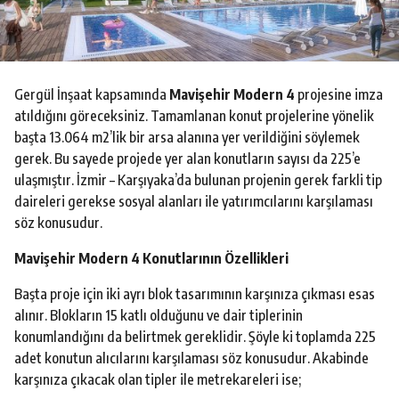
o
Gergül İnşaat kapsamında
Mavişehir Modern 4
projesine imza
atıldığını göreceksiniz. Tamamlanan konut projelerine yönelik
başta 13.064 m2’lik bir arsa alanına yer verildiğini söylemek
gerek. Bu sayede projede yer alan konutların sayısı da 225’e
ulaşmıştır. İzmir – Karşıyaka’da bulunan projenin gerek farkli tip
daireleri gerekse sosyal alanları ile yatırımcılarını karşılaması
söz konusudur.
Mavişehir Modern 4 Konutlarının Özellikleri
Başta proje için iki ayrı blok tasarımının karşınıza çıkması esas
alınır. Blokların 15 katlı olduğunu ve dair tiplerinin
konumlandığını da belirtmek gereklidir. Şöyle ki toplamda 225
adet konutun alıcılarını karşılaması söz konusudur. Akabinde
karşınıza çıkacak olan tipler ile metrekareleri ise;