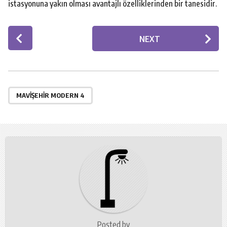
istasyonuna yakın olması avantajlı özelliklerinden bir tanesidir.
P
NEXT
o
s
t
P
a
MAVIŞEHIR MODERN 4
g
i
n
a
t
i
o
n
Posted by