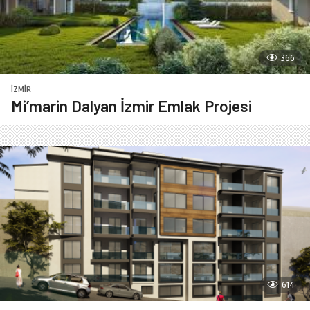
366
İZMIR
Mi’marin Dalyan İzmir Emlak Projesi
614