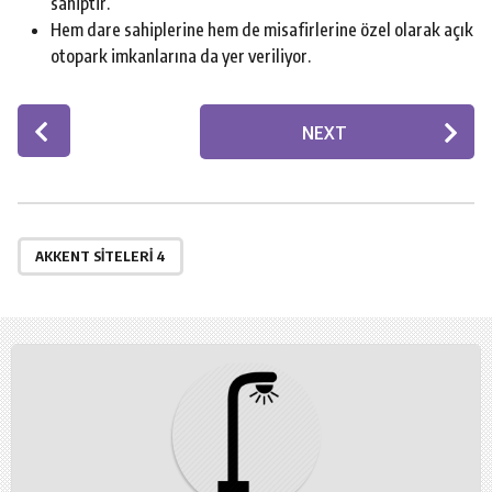
sahiptir.
Hem dare sahiplerine hem de misafirlerine özel olarak açık
otopark imkanlarına da yer veriliyor.
P
NEXT
o
s
t
P
a
AKKENT SITELERI 4
g
i
n
a
t
i
o
n