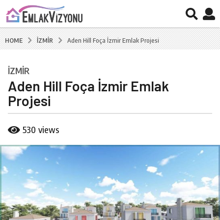
İZMIR
HOME
Aden Hill Foça İzmir Emlak Projesi
İZMIR
6
Aden Hill Foça İzmir Emlak
y
ı
Projesi
l
a
b
530
views
g
y
B
o
u
6
r
y
a
ı
k
C
l
a
a
l
g