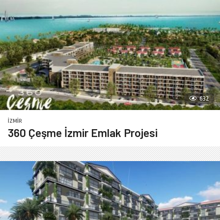
632
İZMIR
360 Çeşme İzmir Emlak Projesi