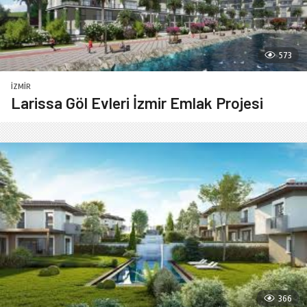
573
İZMIR
Larissa Göl Evleri İzmir Emlak Projesi
366