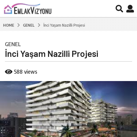
GENEL
HOME
İnci Yaşam Nazilli Projesi
GENEL
7
İnci Yaşam Nazilli Projesi
y
ı
l
b
588
views
a
y
B
g
u
o
r
7
a
k
y
C
ı
a
l
l
a
g