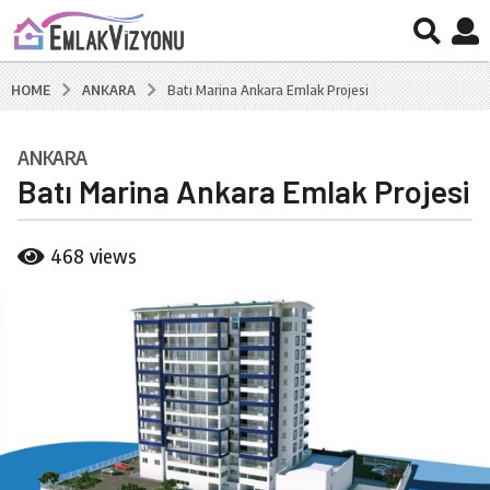
ANKARA
HOME
Batı Marina Ankara Emlak Projesi
ANKARA
7
Batı Marina Ankara Emlak Projesi
y
ı
l
b
468
views
a
y
B
g
u
o
r
7
a
k
y
C
ı
a
l
l
a
g