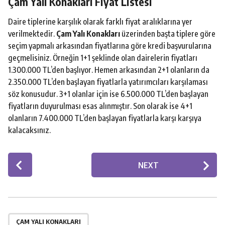
Çam Yalı Konakları Fiyat Listesi
Daire tiplerine karşılık olarak farklı fiyat aralıklarına yer
verilmektedir.
Çam Yalı Konakları
üzerinden başta tiplere göre
seçim yapmalı arkasından fiyatlarına göre kredi başvurularına
geçmelisiniz. Örneğin 1+1 şeklinde olan dairelerin fiyatları
1.300.000 TL’den başlıyor. Hemen arkasından 2+1 olanların da
2.350.000 TL’den başlayan fiyatlarla yatırımcıları karşılaması
söz konusudur. 3+1 olanlar için ise 6.500.000 TL’den başlayan
fiyatların duyurulması esas alınmıştır. Son olarak ise 4+1
olanların 7.400.000 TL’den başlayan fiyatlarla karşı karşıya
kalacaksınız.
P
NEXT
o
s
t
P
a
ÇAM YALI KONAKLARI