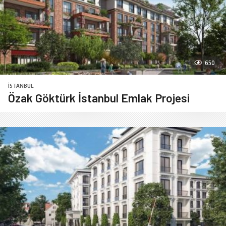
650
İSTANBUL
Özak Göktürk İstanbul Emlak Projesi