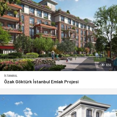
650
İSTANBUL
Özak Göktürk İstanbul Emlak Projesi