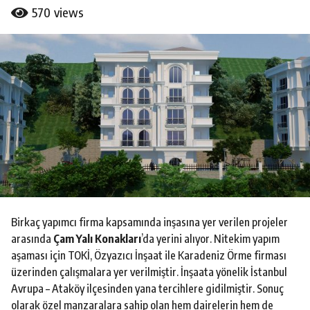
l
b
570
views
a
y
B
g
u
o
r
8
a
k
y
C
ı
a
l
l
a
g
o
Birkaç yapımcı firma kapsamında inşasına yer verilen projeler
arasında
Çam Yalı Konakları
’da yerini alıyor. Nitekim yapım
aşaması için TOKİ, Özyazıcı İnşaat ile Karadeniz Örme firması
üzerinden çalışmalara yer verilmiştir. İnşaata yönelik İstanbul
Avrupa – Ataköy ilçesinden yana tercihlere gidilmiştir. Sonuç
olarak özel manzaralara sahip olan hem dairelerin hem de