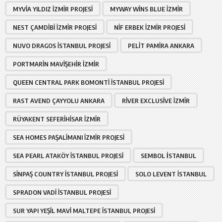
MYVIA YILDIZ İZMIR PROJESI
MYWAY WINS BLUE İZMIR
NEST ÇAMDIBI İZMIR PROJESI
NIF ERBEK İZMIR PROJESI
NUVO DRAGOS İSTANBUL PROJESI
PELIT PAMIRA ANKARA
PORTMARIN MAVIŞEHIR İZMIR
QUEEN CENTRAL PARK BOMONTI İSTANBUL PROJESI
RAST AVEND ÇAYYOLU ANKARA
RIVER EXCLUSIVE İZMIR
RÜYAKENT SEFERIHISAR İZMIR
SEA HOMES PAŞALIMANI İZMIR PROJESI
SEA PEARL ATAKÖY İSTANBUL PROJESI
SEMBOL İSTANBUL
SINPAŞ COUNTRY İSTANBUL PROJESI
SOLO LEVENT İSTANBUL
SPRADON VADI İSTANBUL PROJESI
SUR YAPI YEŞIL MAVI MALTEPE İSTANBUL PROJESI