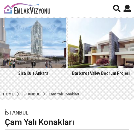
Sisa Kule Ankara
Barbaros Valley Bodrum Projesi
İSTANBUL
HOME
Çam Yalı Konakları
İSTANBUL
8
Çam Yalı Konakları
y
ı