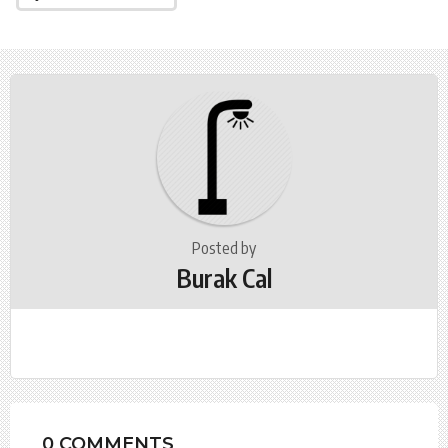
g
i
n
a
t
i
o
n
Posted by
Burak Cal
0 COMMENTS