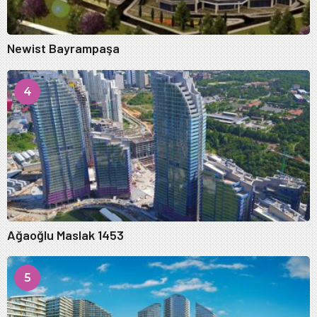
Newist Bayrampaşa
4
Ağaoğlu Maslak 1453
5