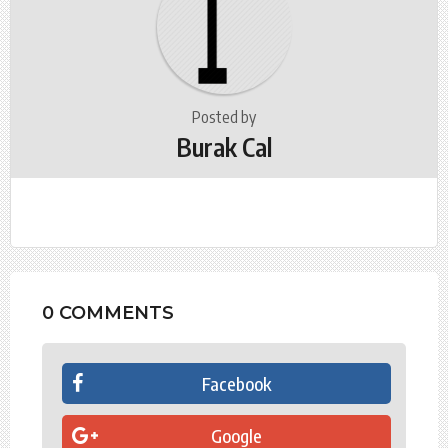
n
a
t
i
o
Posted by
Burak Cal
n
0 COMMENTS
Facebook
Google