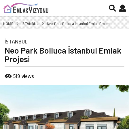
İSTANBUL
HOME
Neo Park Bolluca İstanbul Emlak Projesi
İSTANBUL
6
Neo Park Bolluca İstanbul Emlak
y
ı
Projesi
l
a
b
519
views
g
y
B
o
u
6
r
y
a
ı
k
C
l
a
a
l
g