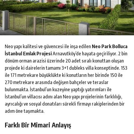
o
Neo yapı kalitesi ve güvencesi ile inşa edilen
Neo Park Bolluca
İstanbul Emlak Projesi
Arnavutköy’de hayata geçiriliyor. 2 bin
dönüm orman arazisi üzerinde 20 adet sıralı konuttan oluşan
projede ki dairelerin tamamı 3+1 dubleks villa konseptinde. 153
ile 171 metrekare büyüklükte ki konutların her birinde 150 ile
270 metrekare arasında değişen bahçeler ve teraslar
bulunmakta. İstanbul’un kuzeyine yaptığı yatırımları ile
İstanbul’un villacısı adını alan Neo yapı projelerinin farklılığı,
ayrıcalığı ve sosyal donatıları sürekli firmayı rakiplerinden bir
adım öne taşımakta.
Farklı Bir Mimari Anlayış