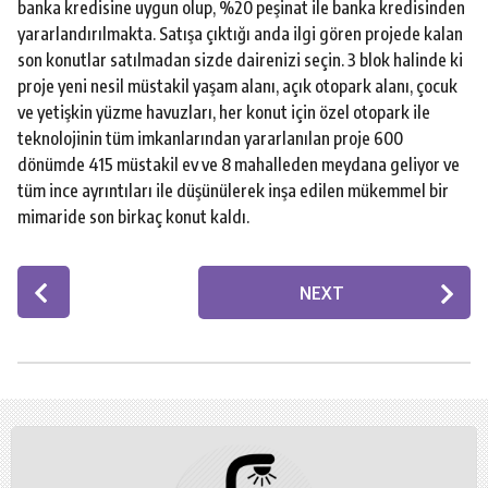
banka kredisine uygun olup, %20 peşinat ile banka kredisinden
yararlandırılmakta. Satışa çıktığı anda ilgi gören projede kalan
son konutlar satılmadan sizde dairenizi seçin. 3 blok halinde ki
proje yeni nesil müstakil yaşam alanı, açık otopark alanı, çocuk
ve yetişkin yüzme havuzları, her konut için özel otopark ile
teknolojinin tüm imkanlarından yararlanılan proje 600
dönümde 415 müstakil ev ve 8 mahalleden meydana geliyor ve
tüm ince ayrıntıları ile düşünülerek inşa edilen mükemmel bir
mimaride son birkaç konut kaldı.
P
NEXT
o
s
t
P
a
g
i