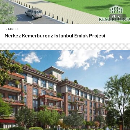
530
İSTANBUL
Merkez Kemerburgaz İstanbul Emlak Projesi