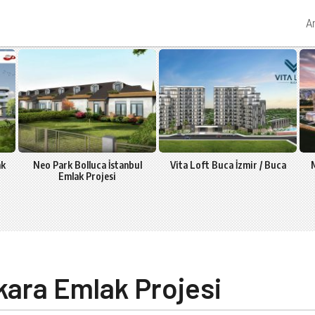
A
ak
Neo Park Bolluca İstanbul
Vita Loft Buca İzmir / Buca
M
Emlak Projesi
ara Emlak Projesi