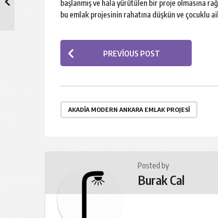
başlanmış ve hala yürütülen bir proje olmasına 
bu emlak projesinin rahatına düşkün ve çocuklu ai
P
PREVIOUS POST
o
s
t
P
AKADIA MODERN ANKARA EMLAK PROJESI
a
g
i
Posted by
n
Burak Cal
a
t