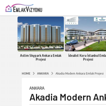
zmir
Astim Skypark Ankara Emlak
İdealist Koru İstanbul Eml
Projesi
Projesi
ANKARA
HOME
Akadia Modern Ankara Emlak Projesi
ANKARA
8
Akadia Modern Ank
y
ı
l