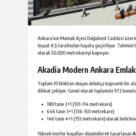
Ankara’nın Mamak ilçesi Doğukent Caddesi üzer
İnşaat A.Ş tarafından hayata geçiriliyor. Tahmini 
olarak 50.000 metrekareyi kapsıyor.
Akadia Modern Ankara Emlak 
Toplam 10 bloktan oluşan oldukça kapsamlı bir ala
dikkat çekiyor. Genel olarak toplamda 972 konutu
180 tane 2+1 (101-114 metrekare)
646 tane 3+1 (136-150 metrekare)
146 tane 4+1 (155 metrekare) olarak belirlend
Yüksek konfor koşulları düşünülerek tasarlanan
A