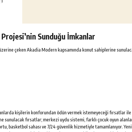
Projesi’nin Sunduğu İmkanlar
ri üzerine çeken Akadia Modern kapsamında konut sahiplerine sunula
nlarda kişilerin konforundan ödün vermek istemeyeceği fırsatlar ile
ne sunulacak fırsatlar; merkezi uydu sistemi, farklı çocuk oyun alanlar
ortu, basketbol sahası ve 7/24 güvenlik hizmetiyle tamamlanıyor. Yeni