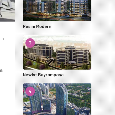
Resim Modern
tam
3
ük
Newist Bayrampaşa
4