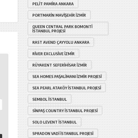
PELIT PAMIRA ANKARA
PORTMARIN MAVIŞEHIR İZMIR
QUEEN CENTRAL PARK BOMONTI
İSTANBUL PROJESI
RAST AVEND ÇAYYOLU ANKARA
RIVER EXCLUSIVE İZMIR
RÜYAKENT SEFERIHISAR İZMIR
SEA HOMES PAŞALIMANI İZMIR PROJESI
SEA PEARL ATAKÖY İSTANBUL PROJESI
SEMBOL İSTANBUL
SINPAŞ COUNTRY İSTANBUL PROJESI
SOLO LEVENT İSTANBUL
SPRADON VADI İSTANBUL PROJESI