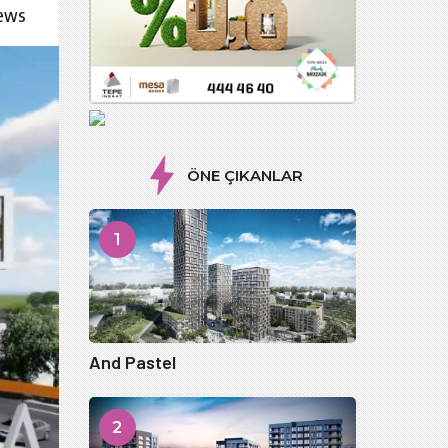
iews
ÖNE ÇIKANLAR
1
And Pastel
2