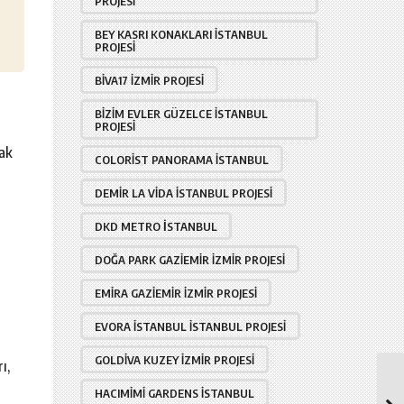
PROJESI
BEY KASRI KONAKLARI İSTANBUL
PROJESI
BIVA17 İZMIR PROJESI
BIZIM EVLER GÜZELCE İSTANBUL
PROJESI
cak
COLORIST PANORAMA İSTANBUL
DEMIR LA VIDA İSTANBUL PROJESI
DKD METRO İSTANBUL
DOĞA PARK GAZIEMIR İZMIR PROJESI
EMIRA GAZIEMIR İZMIR PROJESI
EVORA İSTANBUL İSTANBUL PROJESI
GOLDIVA KUZEY İZMIR PROJESI
ı,
HACIMIMI GARDENS İSTANBUL