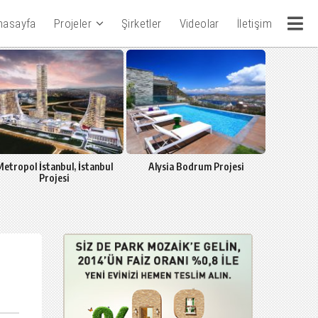
nasayfa
Projeler
Şirketler
Videolar
İletişim
etropol İstanbul, İstanbul
Alysia Bodrum Projesi
Cennet K
Projesi