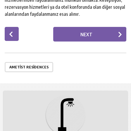
rezervasyon hizmetleri ya da otel konforunda olan diğer sosyal
alanlarından faydalanmanız esas alınır.
P
NEXT
o
s
t
P
a
AMETIST RESIDENCES
g
i
n
a
t
i
o
n