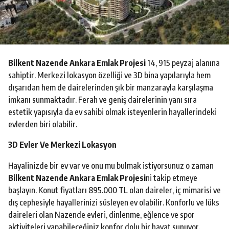
o
Bilkent Nazende Ankara Emlak Projesi
14, 915 peyzaj alanına
sahiptir. Merkezi lokasyon özelliği ve 3D bina yapılarıyla hem
dışarıdan hem de dairelerinden şık bir manzarayla karşılaşma
imkanı sunmaktadır. Ferah ve geniş dairelerinin yanı sıra
estetik yapısıyla da ev sahibi olmak isteyenlerin hayallerindeki
evlerden biri olabilir.
3D Evler Ve Merkezi Lokasyon
Hayalinizde bir ev var ve onu mu bulmak istiyorsunuz o zaman
Bilkent Nazende Ankara Emlak Projesi
ni takip etmeye
başlayın. Konut fiyatları 895.000 TL olan daireler, iç mimarisi ve
dış cephesiyle hayallerinizi süsleyen ev olabilir. Konforlu ve lüks
daireleri olan Nazende evleri, dinlenme, eğlence ve spor
aktiviteleri yapabileceğiniz konfor dolu bir hayat sunuyor.