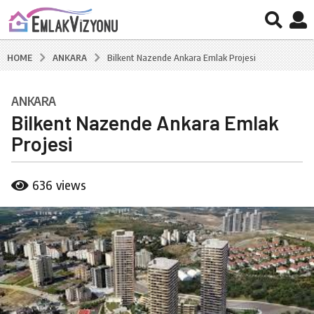
ANKARA
HOME
Bilkent Nazende Ankara Emlak Projesi
ANKARA
7
Bilkent Nazende Ankara Emlak
y
ı
Projesi
l
a
b
636
views
g
y
B
o
u
7
r
y
a
ı
k
C
l
a
a
l
g