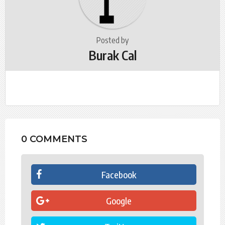
a
t
i
o
Posted by
Burak Cal
n
0 COMMENTS
Facebook
Google