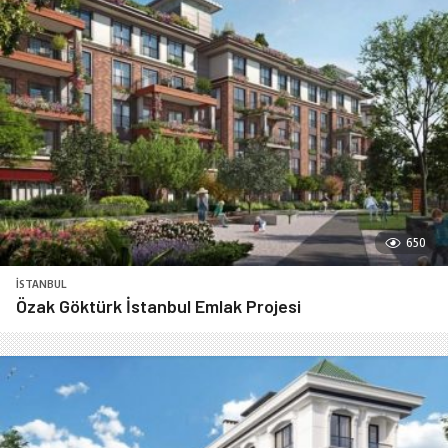
650
İSTANBUL
Özak Göktürk İstanbul Emlak Projesi