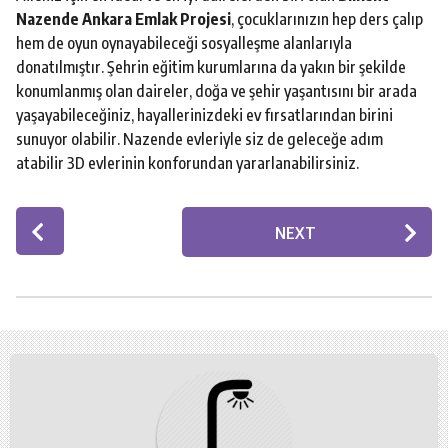
Nazende Ankara Emlak Projesi
, çocuklarınızın hep ders çalıp
hem de oyun oynayabileceği sosyalleşme alanlarıyla
donatılmıştır. Şehrin eğitim kurumlarına da yakın bir şekilde
konumlanmış olan daireler, doğa ve şehir yaşantısını bir arada
yaşayabileceğiniz, hayallerinizdeki ev fırsatlarından birini
sunuyor olabilir. Nazende evleriyle siz de geleceğe adım
atabilir 3D evlerinin konforundan yararlanabilirsiniz.
P
NEXT
o
s
t
P
a
g
i
n