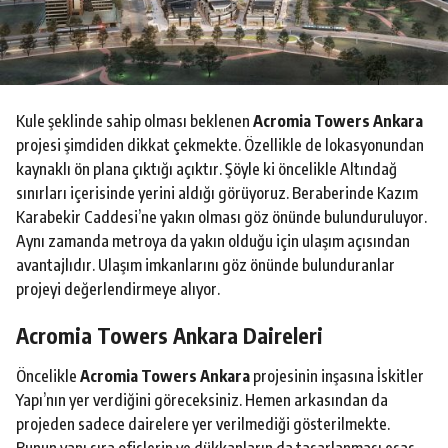
o
Kule şeklinde sahip olması beklenen
Acromia Towers Ankara
projesi şimdiden dikkat çekmekte. Özellikle de lokasyonundan
kaynaklı ön plana çıktığı açıktır. Şöyle ki öncelikle Altındağ
sınırları içerisinde yerini aldığı görüyoruz. Beraberinde Kazım
Karabekir Caddesi’ne yakın olması göz önünde bulunduruluyor.
Aynı zamanda metroya da yakın olduğu için ulaşım açısından
avantajlıdır. Ulaşım imkanlarını göz önünde bulunduranlar
projeyi değerlendirmeye alıyor.
Acromia Towers Ankara Daireleri
Öncelikle
Acromia Towers Ankara
projesinin inşasına İskitler
Yapı’nın yer verdiğini göreceksiniz. Hemen arkasından da
projeden sadece dairelere yer verilmediği gösterilmekte.
Bunun yanı sıra ofislerin ve dükkanların da tasarlanması esas