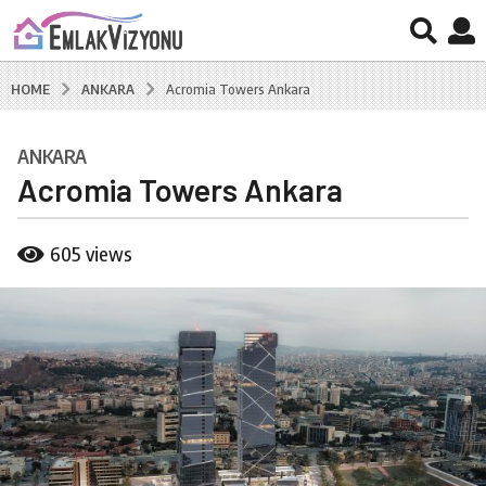
ANKARA
HOME
Acromia Towers Ankara
ANKARA
8
Acromia Towers Ankara
y
ı
l
b
605
views
a
y
B
g
u
o
r
8
a
k
y
C
ı
a
l
l
a
g