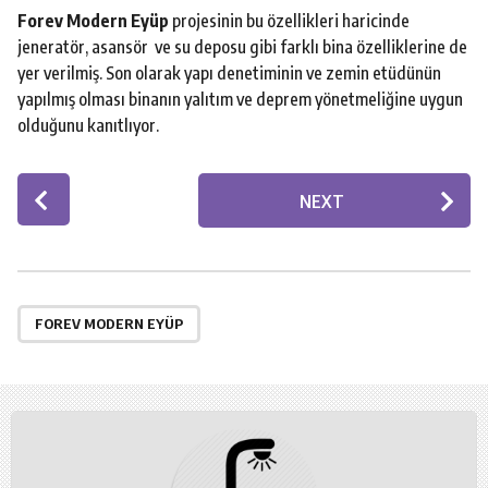
Forev Modern Eyüp
projesinin bu özellikleri haricinde
jeneratör, asansör ve su deposu gibi farklı bina özelliklerine de
yer verilmiş. Son olarak yapı denetiminin ve zemin etüdünün
yapılmış olması binanın yalıtım ve deprem yönetmeliğine uygun
olduğunu kanıtlıyor.
P
NEXT
o
s
t
P
a
FOREV MODERN EYÜP
g
i
n
a
t