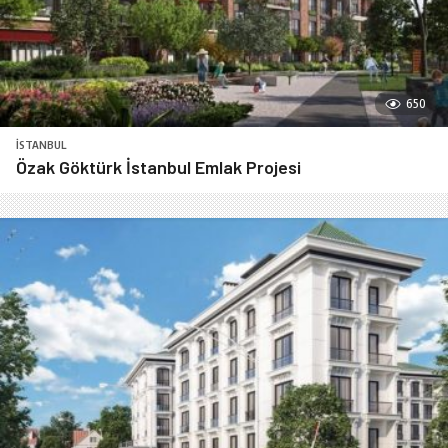
650
İSTANBUL
Özak Göktürk İstanbul Emlak Projesi