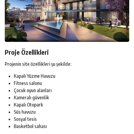
Proje Özellikleri
Projenin site özellikleri şu şekilde:
Kapalı Yüzme Havuzu
Fitness salonu
Çocuk oyun alanları
Kameralı güvenlik
Kapalı Otopark
Süs havuzu
Sosyal tesis
Basketbol sahası