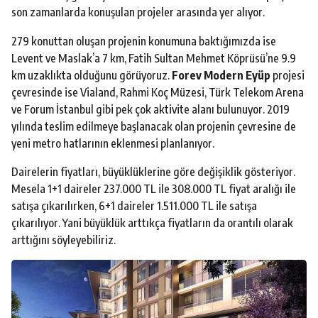
son zamanlarda konuşulan projeler arasında yer alıyor.
279 konuttan oluşan projenin konumuna baktığımızda ise
Levent ve Maslak’a 7 km, Fatih Sultan Mehmet Köprüsü’ne 9.9
km uzaklıkta olduğunu görüyoruz.
Forev Modern Eyüp
projesi
çevresinde ise Vialand, Rahmi Koç Müzesi, Türk Telekom Arena
ve Forum İstanbul gibi pek çok aktivite alanı bulunuyor. 2019
yılında teslim edilmeye başlanacak olan projenin çevresine de
yeni metro hatlarının eklenmesi planlanıyor.
Dairelerin fiyatları, büyüklüklerine göre değişiklik gösteriyor.
Mesela 1+1 daireler 237.000 TL ile 308.000 TL fiyat aralığı ile
satışa çıkarılırken, 6+1 daireler 1.511.000 TL ile satışa
çıkarılıyor. Yani büyüklük arttıkça fiyatların da orantılı olarak
arttığını söyleyebiliriz.