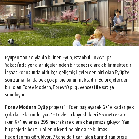
o
Eyüpsultan adıyla da bilinen Eyüp, İstanbul’un Avrupa
Yakası’nda yer alan ilçelerinden bir tanesi olarak bilinmektedir.
İnşaat konusunda oldukça gelişmiş ilçelerden biri olan Eyüp’te
son zamanlarda pek çok proje bulunmaktadır. Bu projelerden
biri olan Forev Modern, Forev Yapı güvencesi ile satışa
sunuluyor.
Forev Modern Eyüp
projesi 1+1’den başlayarak 6+1’e kadar pek
çok daire barındırıyor. 1+1 evlerin büyüklükleri 55 metrekare
iken 6+1 evler ise 295 metrekare olarak karşımıza çıkıyor. Yani
bu projede her tür ailenin kendine bir daire bulması
hedeflenmiş görülüyor. 7 tane da ticari alan barındıran proje