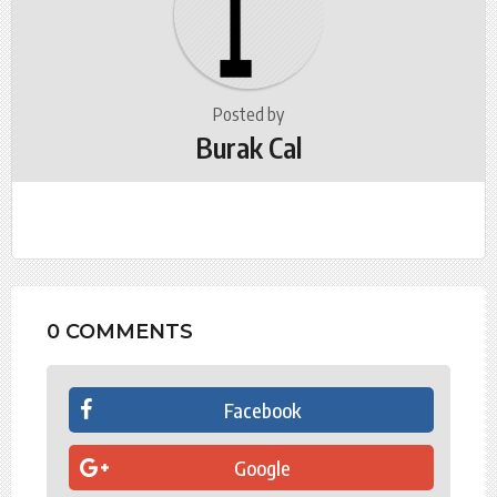
i
o
n
Posted by
Burak Cal
0 COMMENTS
Facebook
Google