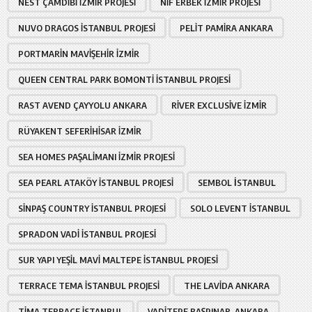
NEST ÇAMDIBI İZMIR PROJESI
NIF ERBEK İZMIR PROJESI
NUVO DRAGOS İSTANBUL PROJESI
PELIT PAMIRA ANKARA
PORTMARIN MAVIŞEHIR İZMIR
QUEEN CENTRAL PARK BOMONTI İSTANBUL PROJESI
RAST AVEND ÇAYYOLU ANKARA
RIVER EXCLUSIVE İZMIR
RÜYAKENT SEFERIHISAR İZMIR
SEA HOMES PAŞALIMANI İZMIR PROJESI
SEA PEARL ATAKÖY İSTANBUL PROJESI
SEMBOL İSTANBUL
SINPAŞ COUNTRY İSTANBUL PROJESI
SOLO LEVENT İSTANBUL
SPRADON VADI İSTANBUL PROJESI
SUR YAPI YEŞIL MAVI MALTEPE İSTANBUL PROJESI
TERRACE TEMA İSTANBUL PROJESI
THE LAVIDA ANKARA
TIMA TERRACE İSTANBUL
VADITEPE BAŞPINAR ANKARA