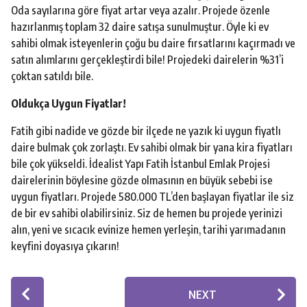
Oda sayılarına göre fiyat artar veya azalır. Projede özenle
hazırlanmış toplam 32 daire satışa sunulmuştur. Öyle ki ev
sahibi olmak isteyenlerin çoğu bu daire fırsatlarını kaçırmadı ve
satın alımlarını gerçekleştirdi bile! Projedeki dairelerin %31’i
çoktan satıldı bile.
Oldukça Uygun Fiyatlar!
Fatih gibi nadide ve gözde bir ilçede ne yazık ki uygun fiyatlı
daire bulmak çok zorlaştı. Ev sahibi olmak bir yana kira fiyatları
bile çok yükseldi. İdealist Yapı Fatih İstanbul Emlak Projesi
dairelerinin böylesine gözde olmasının en büyük sebebi ise
uygun fiyatları. Projede 580.000 TL’den başlayan fiyatlar ile siz
de bir ev sahibi olabilirsiniz. Siz de hemen bu projede yerinizi
alın, yeni ve sıcacık evinize hemen yerleşin, tarihi yarımadanın
keyfini doyasıya çıkarın!
P
NEXT
o