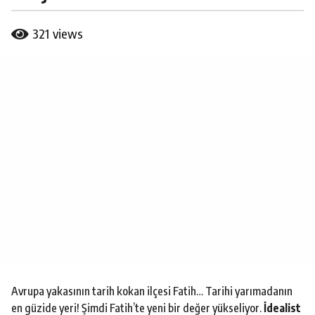
l
a
b
321
views
g
y
B
o
u
7
r
y
a
ı
k
C
l
a
a
l
g
o
Avrupa yakasının tarih kokan ilçesi Fatih… Tarihi yarımadanın
en güzide yeri! Şimdi Fatih’te yeni bir değer yükseliyor.
İdealist