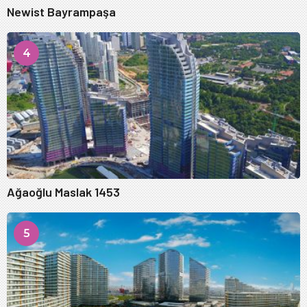
Newist Bayrampaşa
4
Ağaoğlu Maslak 1453
5