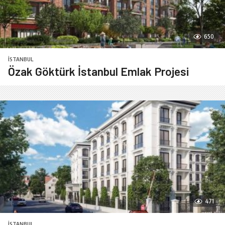
650
İSTANBUL
Özak Göktürk İstanbul Emlak Projesi
471
İSTANBUL