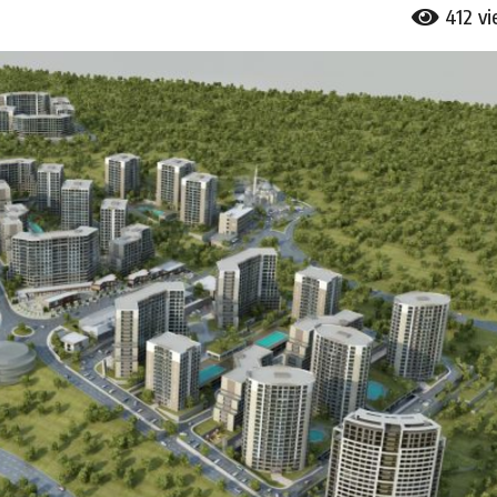
412
v