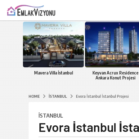
r İzmir
Mavera Villa İstanbul
Keyvan Acrux Residence
Ankara Konut Projesi
İSTANBUL
HOME
Evora İstanbul İstanbul Proj
İSTANBUL
8
Evora İstanbul 
y
ı
l