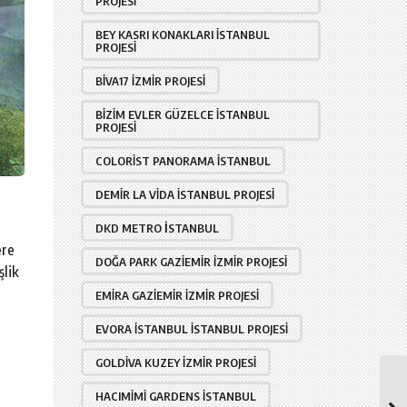
PROJESI
BEY KASRI KONAKLARI İSTANBUL
PROJESI
BIVA17 İZMIR PROJESI
BIZIM EVLER GÜZELCE İSTANBUL
PROJESI
COLORIST PANORAMA İSTANBUL
DEMIR LA VIDA İSTANBUL PROJESI
DKD METRO İSTANBUL
ere
DOĞA PARK GAZIEMIR İZMIR PROJESI
şlik
EMIRA GAZIEMIR İZMIR PROJESI
EVORA İSTANBUL İSTANBUL PROJESI
GOLDIVA KUZEY İZMIR PROJESI
HACIMIMI GARDENS İSTANBUL