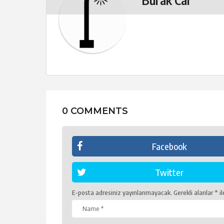
a
t
i
o
n
0 COMMENTS
Facebook
Twitter
E-posta adresiniz yayınlanmayacak.
Gerekli alanlar
*
il