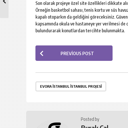
Son olarak projeye özel site özellikleri dikkate alı
Örneğin basketbol sahası, tenis kortu ve süs havu
kapalı otoparkın da geldiğini göreceksiniz. Güvenl
kapsamında okula ve hastaneye yer verilmesi de 
bulundurarak konutlardan tercihte bulunmakta.
P
PREVIOUS POST
o
s
t
P
EVORA İSTANBUL İSTANBUL PROJESI
a
g
i
Posted by
n
Burak Cal