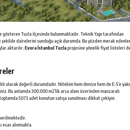
 gösteren Tuzla ilçesinde bulunmaktadır. Teknik Yapı tarafından
cak şekilde dairelerini sunduğu açık durumda. Bu yüzden merak edenle
lar aktarılır.
Evora İstanbul Tuzla
projesine yönelik fiyat listeleri d
reler
klı olarak değerli durumdadır. Nitekim hem denize hem de E-5’e yak
iniz. Bu anlamda 300.000 m2’lik arsa alanı üzerinden manzaralı
ak toplamda 5073 adet konutun satışa sunulması dikkat çekiyor.
 verilmektedir.
ı esas alınmakta.