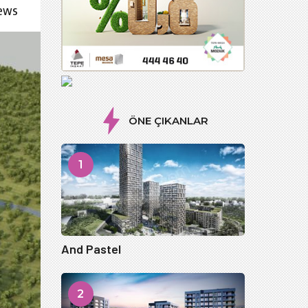
iews
ÖNE ÇIKANLAR
1
And Pastel
2