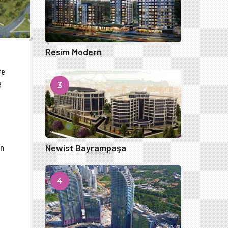
Resim Modern
re
e
3
Newist Bayrampaşa
ın
4