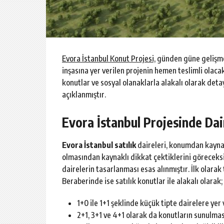
Evora İstanbul Konut Projesi,
günden güne gelişme
inşasına yer verilen projenin hemen teslimli ola
konutlar ve sosyal olanaklarla alakalı olarak detay
açıklanmıştır.
Evora İstanbul Projesinde Dai
Evora İstanbul satılık
daireleri, konumdan kayna
olmasından kaynaklı dikkat çektiklerini göreceks
dairelerin tasarlanması esas alınmıştır. İlk olar
Beraberinde ise satılık konutlar ile alakalı olarak;
1+0 ile 1+1 şeklinde küçük tipte dairelere yer
2+1, 3+1 ve 4+1 olarak da konutların sunulmas