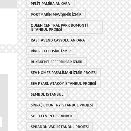
PELIT PAMIRA ANKARA
PORTMARIN MAVIŞEHIR İZMIR
QUEEN CENTRAL PARK BOMONTI
İSTANBUL PROJESI
RAST AVEND ÇAYYOLU ANKARA
RIVER EXCLUSIVE İZMIR
RÜYAKENT SEFERIHISAR İZMIR
SEA HOMES PAŞALIMANI İZMIR PROJESI
SEA PEARL ATAKÖY İSTANBUL PROJESI
SEMBOL İSTANBUL
SINPAŞ COUNTRY İSTANBUL PROJESI
SOLO LEVENT İSTANBUL
SPRADON VADI İSTANBUL PROJESI