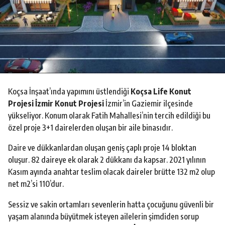
o
Koçsa İnşaat’ında yapımını üstlendiği
Koçsa Life Konut
Projesi İzmir Konut Projesi
İzmir’in Gaziemir ilçesinde
yükseliyor. Konum olarak Fatih Mahallesi’nin tercih edildiği bu
özel proje 3+1 dairelerden oluşan bir aile binasıdır.
Daire ve dükkanlardan oluşan geniş çaplı proje 14 bloktan
oluşur. 82 daireye ek olarak 2 dükkanı da kapsar. 2021 yılının
Kasım ayında anahtar teslim olacak daireler brütte 132 m2 olup
net m2’si 110’dur.
Sessiz ve sakin ortamları sevenlerin hatta çocuğunu güvenli bir
yaşam alanında büyütmek isteyen ailelerin şimdiden sorup