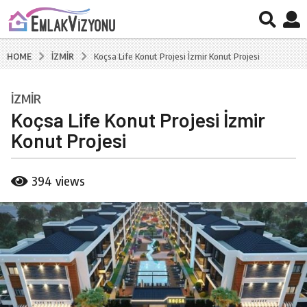
İZMIR
HOME
Koçsa Life Konut Projesi İzmir Konut Projesi
İZMIR
7
Koçsa Life Konut Projesi İzmir
y
ı
Konut Projesi
l
a
b
394
views
g
y
B
o
u
7
r
y
a
ı
k
C
l
a
a
l
g