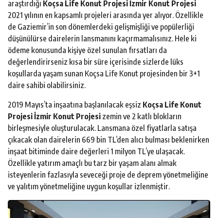
araştırdığı
Koçsa Life Konut Projesi İzmir Konut Projesi
2021 yılının en kapsamlı projeleri arasında yer alıyor. Özellikle
de Gaziemir’in son dönemlerdeki gelişmişliği ve popülerliği
düşünülürse dairelerin lansmanını kaçırmamalısınız. Hele ki
ödeme konusunda kişiye özel sunulan fırsatları da
değerlendirirseniz kısa bir süre içerisinde sizlerde lüks
koşullarda yaşam sunan Koçsa Life Konut projesinden bir 3+1
daire sahibi olabilirsiniz.
2019 Mayıs’ta inşaatına başlanılacak eşsiz
Koçsa Life Konut
Projesi İzmir Konut Projesi
zemin ve 2 katlı blokların
birleşmesiyle oluşturulacak. Lansmana özel fiyatlarla satışa
çıkacak olan dairelerin 669 bin TL’den alıcı bulması beklenirken
inşaat bitiminde daire değerleri 1 milyon TL’ye ulaşacak.
Özellikle yatırım amaçlı bu tarz bir yaşam alanı almak
isteyenlerin fazlasıyla seveceği proje de deprem yönetmeliğine
ve yalıtım yönetmeliğine uygun koşullar izlenmiştir.