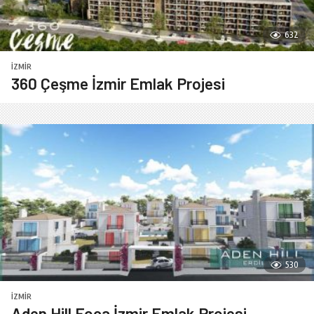
632
İZMIR
360 Çeşme İzmir Emlak Projesi
530
İZMIR
Aden Hill Foça İzmir Emlak Projesi