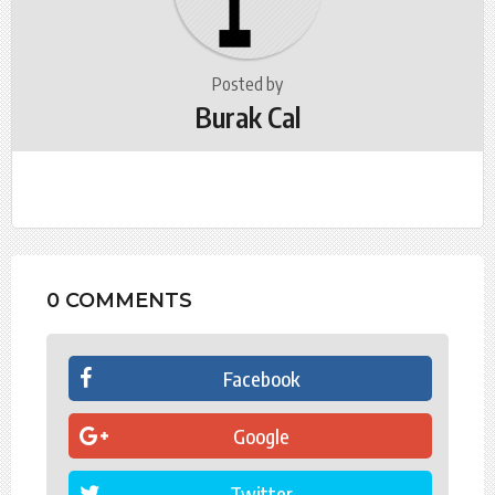
o
n
Posted by
Burak Cal
0 COMMENTS
Facebook
Google
Twitter