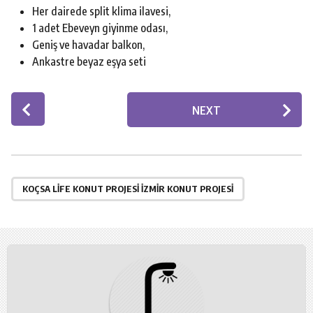
Her dairede split klima ilavesi,
1 adet Ebeveyn giyinme odası,
Geniş ve havadar balkon,
Ankastre beyaz eşya seti
P
NEXT
o
s
t
P
a
KOÇSA LIFE KONUT PROJESI İZMIR KONUT PROJESI
g
i
n
a
t
i