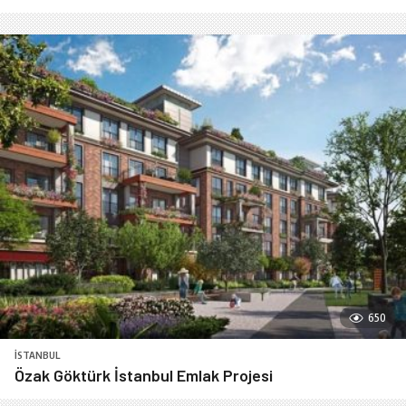
650
İSTANBUL
Özak Göktürk İstanbul Emlak Projesi