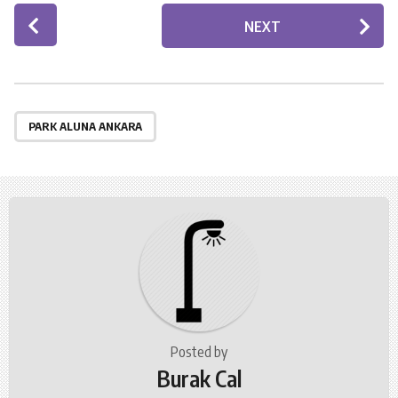
P
NEXT
o
s
t
P
a
PARK ALUNA ANKARA
g
i
n
a
t
i
o
n
Posted by
Burak Cal