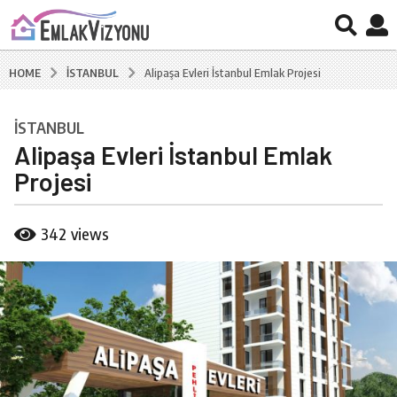
İSTANBUL
HOME
Alipaşa Evleri İstanbul Emlak Projesi
İSTANBUL
7
Alipaşa Evleri İstanbul Emlak
y
ı
Projesi
l
a
b
342
views
g
y
B
o
u
7
r
y
a
ı
k
C
l
a
a
l
g