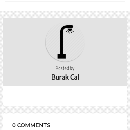
t
P
a
g
i
n
a
t
i
o
Posted by
Burak Cal
n
0 COMMENTS