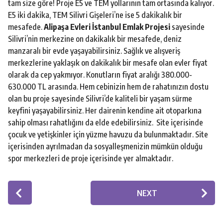
tam size göre! Proje E5 ve TEM yollarının tam ortasında kalıyor.
E5 iki dakika, TEM Silivri Gişeleri’ne ise 5 dakikalık bir
mesafede.
Alipaşa Evleri İstanbul Emlak Projesi
sayesinde
Silivri’nin merkezine on dakikalık bir mesafede, deniz
manzaralı bir evde yaşayabilirsiniz. Sağlık ve alışveriş
merkezlerine yaklaşık on dakikalık bir mesafe olan evler fiyat
olarak da cep yakmıyor. Konutların fiyat aralığı 380.000-
630.000 TL arasında. Hem cebinizin hem de rahatınızın dostu
olan bu proje sayesinde Silivri’de kaliteli bir yaşam sürme
keyfini yaşayabilirsiniz. Her dairenin kendine ait otoparkına
sahip olması rahatlığını da elde edebilirsiniz. Site içerisinde
çocuk ve yetişkinler için yüzme havuzu da bulunmaktadır. Site
içerisinden ayrılmadan da sosyalleşmenizin mümkün olduğu
spor merkezleri de proje içerisinde yer almaktadır.
P
NEXT
o
s