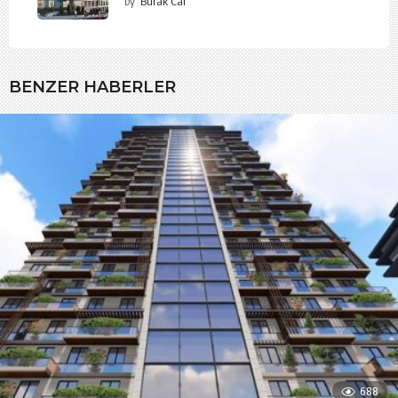
by
Burak Cal
BENZER HABERLER
688