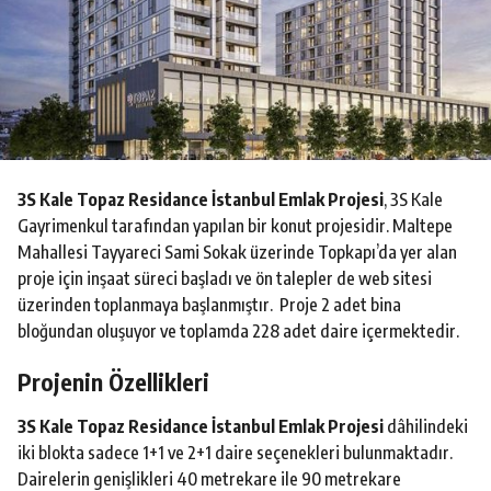
o
3S Kale Topaz Residance İstanbul Emlak Projesi
, 3S Kale
Gayrimenkul tarafından yapılan bir konut projesidir. Maltepe
Mahallesi Tayyareci Sami Sokak üzerinde Topkapı’da yer alan
proje için inşaat süreci başladı ve ön talepler de web sitesi
üzerinden toplanmaya başlanmıştır. Proje 2 adet bina
bloğundan oluşuyor ve toplamda 228 adet daire içermektedir.
Projenin Özellikleri
3S Kale Topaz Residance İstanbul Emlak Projesi
dâhilindeki
iki blokta sadece 1+1 ve 2+1 daire seçenekleri bulunmaktadır.
Dairelerin genişlikleri 40 metrekare ile 90 metrekare