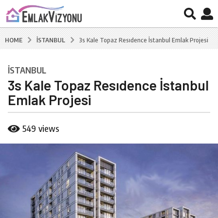
İSTANBUL
HOME
3s Kale Topaz Resıdence İstanbul Emlak Projesi
İSTANBUL
6
3s Kale Topaz Resıdence İstanbul
y
ı
Emlak Projesi
l
a
b
549
views
g
y
B
o
u
6
r
y
a
ı
k
C
l
a
a
l
g