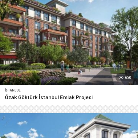
650
İSTANBUL
Özak Göktürk İstanbul Emlak Projesi