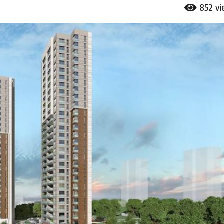
852
v