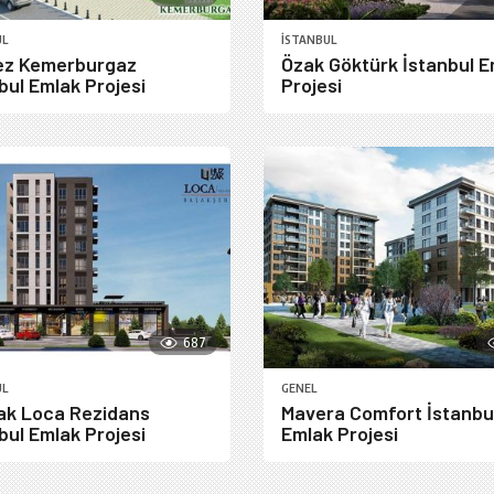
UL
İSTANBUL
ez Kemerburgaz
Özak Göktürk İstanbul E
bul Emlak Projesi
Projesi
687
UL
GENEL
ak Loca Rezidans
Mavera Comfort İstanbu
bul Emlak Projesi
Emlak Projesi