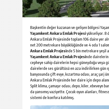
Başkentin değer kazanan ve gelişen bölgesi Yaşa
Yaşamkent Ankara Emlak Projesi
yükseliyor. 8 
Ankara Emlak Projesinde toplam 106 daire yer alı
net 200 metrekare büyüklüğünde ve 4 oda 1 salon 
Ankara Emlak Projesi
nde 5 bin metrekare yeşil 
Yaşamkent Ankara Emlak Projesi
nde dairelerin
cepheye sahip dairelerin hepsi güneydoğu veya gü
dairelerde ses gürültüsü en aza indirilirken gün
banyosunda çift evye, kızartma odası, araç şarj ün
Ankara Emlak Projesinde her daire için depo alan
Split klima, çamaşır odası, depo, kiler, ebeveyn b
da yansımış vaziyette. Çocuk oyun alanları, fitne
sistemi de konfora katılmış.