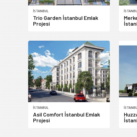
İSTANBUL
İSTANB
Trio Garden İstanbul Emlak
Merk
Projesi
İstan
471
İSTANBUL
İSTANB
Asil Comfort İstanbul Emlak
Huzz
Projesi
İstan