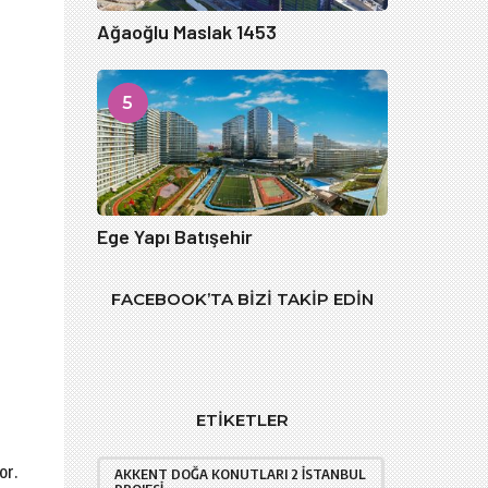
Ağaoğlu Maslak 1453
5
Ege Yapı Batışehir
FACEBOOK’TA BIZI TAKIP EDIN
ETIKETLER
or.
AKKENT DOĞA KONUTLARI 2 İSTANBUL