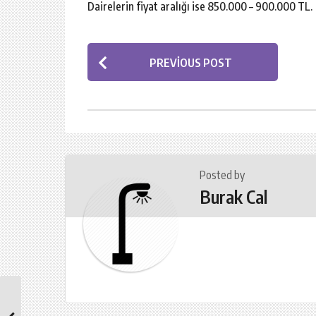
Dairelerin fiyat aralığı ise 850.000 – 900.000 TL.
P
PREVIOUS POST
o
s
t
P
a
Posted by
g
Burak Cal
i
n
a
t
i