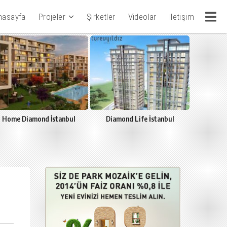
nasayfa
Projeler
Şirketler
Videolar
İletişim
Home Diamond İstanbul
Diamond Life İstanbul
La Viva Ye