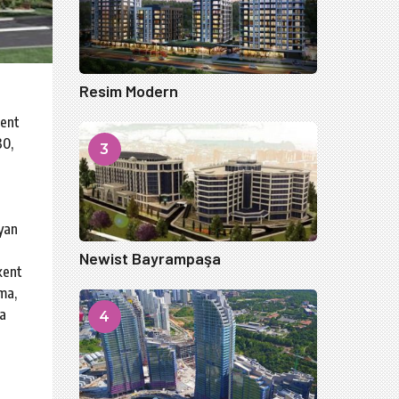
Resim Modern
kent
30,
3
ayan
Newist Bayrampaşa
kent
ma,
na
4