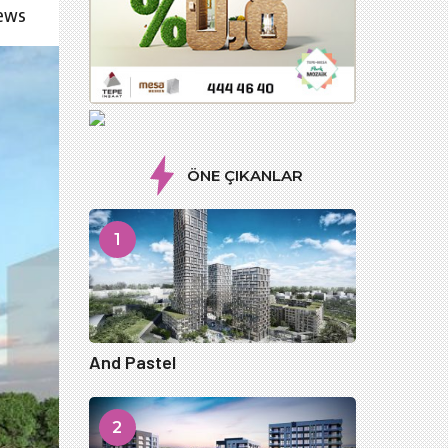
iews
ÖNE ÇIKANLAR
1
And Pastel
2