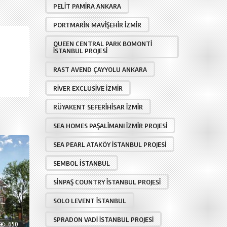
PELIT PAMIRA ANKARA
PORTMARIN MAVIŞEHIR İZMIR
QUEEN CENTRAL PARK BOMONTI
İSTANBUL PROJESI
RAST AVEND ÇAYYOLU ANKARA
RIVER EXCLUSIVE İZMIR
RÜYAKENT SEFERIHISAR İZMIR
SEA HOMES PAŞALIMANI İZMIR PROJESI
SEA PEARL ATAKÖY İSTANBUL PROJESI
SEMBOL İSTANBUL
SINPAŞ COUNTRY İSTANBUL PROJESI
SOLO LEVENT İSTANBUL
SPRADON VADI İSTANBUL PROJESI
650