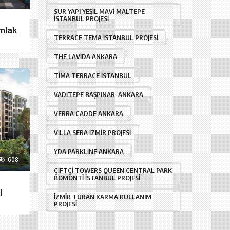
SUR YAPI YEŞIL MAVI MALTEPE
İSTANBUL PROJESI
mlak
TERRACE TEMA İSTANBUL PROJESI
THE LAVIDA ANKARA
TIMA TERRACE İSTANBUL
VADITEPE BAŞPINAR ANKARA
VERRA CADDE ANKARA
VILLA SERA İZMIR PROJESI
YDA PARKLINE ANKARA
608
ÇIFTÇI TOWERS QUEEN CENTRAL PARK
BOMONTI İSTANBUL PROJESI
l
İZMIR TURAN KARMA KULLANIM
PROJESI