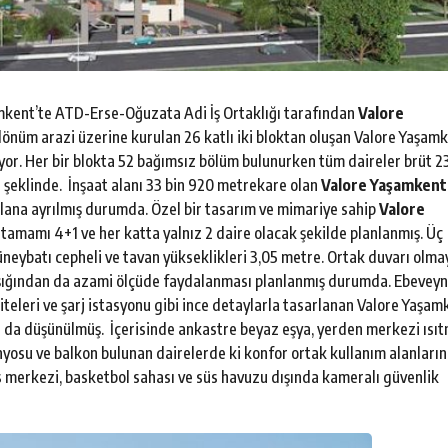
mkent’te ATD-Erse-Oğuzata Adi İş Ortaklığı tarafından
Valore
dönüm arazi üzerine kurulan 26 katlı iki bloktan oluşan Valore Yaşam
yor. Her bir blokta 52 bağımsız bölüm bulunurken tüm daireler brüt 2
şeklinde. İnşaat alanı 33 bin 920 metrekare olan
Valore Yaşamkent
alana ayrılmış durumda. Özel bir tasarım ve mimariye sahip
Valore
 tamamı 4+1 ve her katta yalnız 2 daire olacak şekilde planlanmış. Üç
neybatı cepheli ve tavan yükseklikleri 3,05 metre. Ortak duvarı olm
 ışığından da azami ölçüde faydalanması planlanmış durumda. Ebeveyn
iteleri ve şarj istasyonu gibi ince detaylarla tasarlanan Valore Yaşam
ı da düşünülmüş. İçerisinde ankastre beyaz eşya, yerden merkezi ısıt
anyosu ve balkon bulunan dairelerde ki konfor ortak kullanım alanları
ss merkezi, basketbol sahası ve süs havuzu dışında kameralı güvenlik