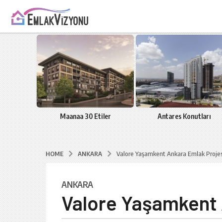
ern
Maanaa 30 Etiler
Antares Konutları
ANKARA
HOME
Valore Yaşamkent Ankara Emlak Proje
ANKARA
6
Valore Yaşamkent 
y
ı
l