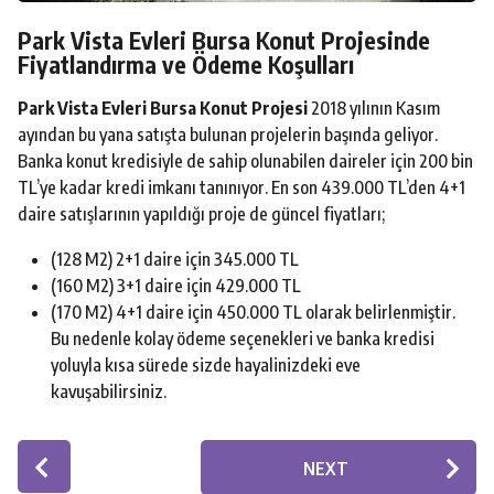
Park Vista Evleri Bursa Konut Projesinde
Fiyatlandırma ve Ödeme Koşulları
Park Vista Evleri Bursa Konut Projesi
2018 yılının Kasım
ayından bu yana satışta bulunan projelerin başında geliyor.
Banka konut kredisiyle de sahip olunabilen daireler için 200 bin
TL’ye kadar kredi imkanı tanınıyor. En son 439.000 TL’den 4+1
daire satışlarının yapıldığı proje de güncel fiyatları;
(128 M2) 2+1 daire için 345.000 TL
(160 M2) 3+1 daire için 429.000 TL
(170 M2) 4+1 daire için 450.000 TL olarak belirlenmiştir.
Bu nedenle kolay ödeme seçenekleri ve banka kredisi
yoluyla kısa sürede sizde hayalinizdeki eve
kavuşabilirsiniz.
P
NEXT
o