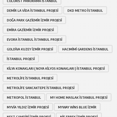
COLORIST PANORAMA İSTANBUL
DEMIR LA VIDA İSTANBUL PROJESI
DKD METRO İSTANBUL
DOĞA PARK GAZIEMIR İZMIR PROJESI
EMIRA GAZIEMIR İZMIR PROJESI
EVORA İSTANBUL İSTANBUL PROJESI
GOLDIVA KUZEY İZMIR PROJESI
HACIMIMI GARDENS İSTANBUL
İSTANBUL PROJESI
KILYA KONAKLARI ( NOYA KILYOS KONAKLARI ) İSTANBUL PROJESI
METROLIFE İSTANBUL PROJESI
METROLIFE SANCAKTEPE İSTANBUL PROJESI
METROPOL İSTANBUL
MY HOME MASLAK İSTANBUL PROJESI
MYVIA YILDIZ İZMIR PROJESI
MYWAY WINS BLUE İZMIR
NEST ÇAMDIBI İZMIR PROJESI
NIF ERBEK İZMIR PROJESI