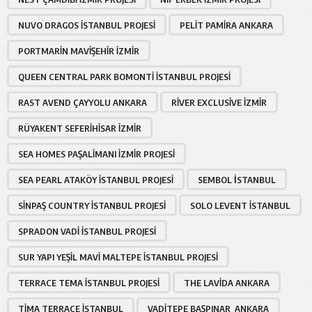
NUVO DRAGOS İSTANBUL PROJESI
PELIT PAMIRA ANKARA
PORTMARIN MAVIŞEHIR İZMIR
QUEEN CENTRAL PARK BOMONTI İSTANBUL PROJESI
RAST AVEND ÇAYYOLU ANKARA
RIVER EXCLUSIVE İZMIR
RÜYAKENT SEFERIHISAR İZMIR
SEA HOMES PAŞALIMANI İZMIR PROJESI
SEA PEARL ATAKÖY İSTANBUL PROJESI
SEMBOL İSTANBUL
SINPAŞ COUNTRY İSTANBUL PROJESI
SOLO LEVENT İSTANBUL
SPRADON VADI İSTANBUL PROJESI
SUR YAPI YEŞIL MAVI MALTEPE İSTANBUL PROJESI
TERRACE TEMA İSTANBUL PROJESI
THE LAVIDA ANKARA
TIMA TERRACE İSTANBUL
VADITEPE BAŞPINAR ANKARA