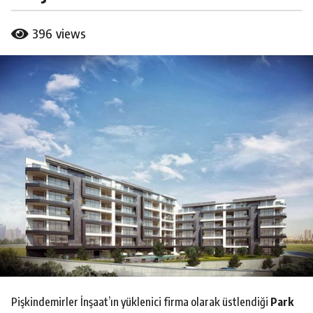
l
a
b
396
views
g
y
B
o
u
7
r
y
a
ı
k
C
l
a
a
l
g
o
Pişkindemirler İnşaat’ın yüklenici firma olarak üstlendiği
Park