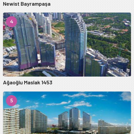
Newist Bayrampaşa
4
Ağaoğlu Maslak 1453
5