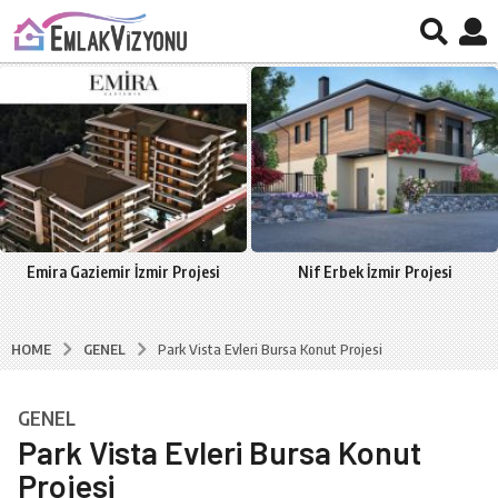
Emira Gaziemir İzmir Projesi
Nif Erbek İzmir Projesi
GENEL
HOME
Park Vista Evleri Bursa Konut Projesi
GENEL
7
Park Vista Evleri Bursa Konut
y
ı
Projesi