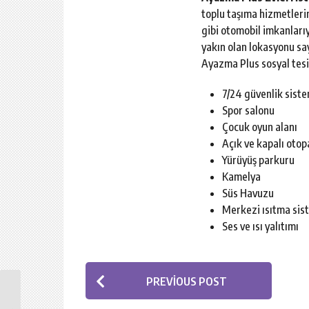
toplu taşıma hizmetleri
gibi otomobil imkanları
yakın olan lokasyonu say
Ayazma Plus sosyal tesis
7/24 güvenlik siste
Spor salonu
Çocuk oyun alanı
Açık ve kapalı otop
Yürüyüş parkuru
Kamelya
Süs Havuzu
Merkezi ısıtma sis
Ses ve ısı yalıtımı
P
PREVIOUS POST
o