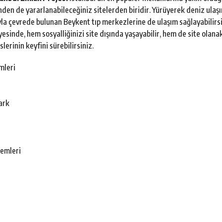
nden de yararlanabileceğiniz sitelerden biridir. Yürüyerek deniz ulaş
yla çevrede bulunan Beykent tıp merkezlerine de ulaşım sağlayabilirs
esinde, hem sosyalliğinizi site dışında yaşayabilir, hem de site olan
lerinin keyfini sürebilirsiniz.
mleri
ark
temleri