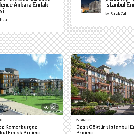
dence Ankara Emlak
İstanbul Em
si
by
Burak Cal
k Cal
532
UL
İSTANBUL
ez Kemerburgaz
Özak Göktürk İstanbul E
bul Emlak Projesi
Projesi