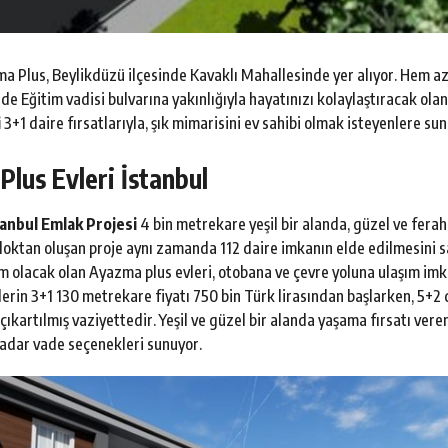
ma Plus, Beylikdüzü ilçesinde Kavaklı Mahallesinde yer alıyor. Hem az
e Eğitim vadisi bulvarına yakınlığıyla hayatınızı kolaylaştıracak ola
i
3+1 daire fırsatlarıyla, şık mimarisini ev sahibi olmak isteyenlere sun
lus Evleri İstanbul
tanbul Emlak Projesi
4 bin metrekare yeşil bir alanda, güzel ve ferah
loktan oluşan proje aynı zamanda 112 daire imkanın elde edilmesini sa
im olacak olan Ayazma plus evleri, otobana ve çevre yoluna ulaşım imka
erin 3+1 130 metrekare fiyatı 750 bin Türk lirasından başlarken, 5+2 
 çıkartılmış vaziyettedir. Yeşil ve güzel bir alanda yaşama fırsatı ver
adar vade seçenekleri sunuyor.