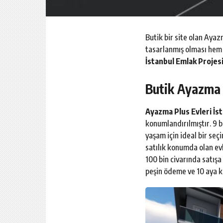
Butik bir site olan Ayaz
tasarlanmış olması hem d
İstanbul Emlak Projes
Butik Ayazma P
Ayazma Plus Evleri İs
konumlandırılmıştır. 9 b
yaşam için ideal bir seç
satılık konumda olan evl
100 bin civarında satışa
peşin ödeme ve 10 aya k