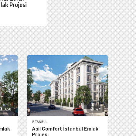
lak Projesi
650
471
İSTANBUL
mlak
Asil Comfort İstanbul Emlak
Projesi