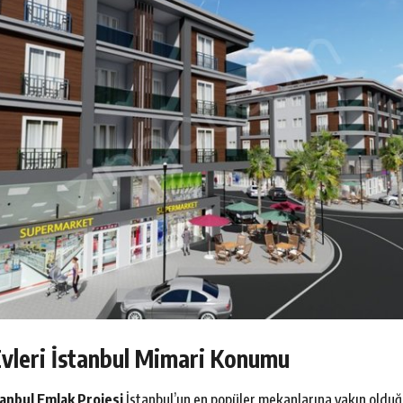
vleri İstanbul Mimari Konumu
tanbul Emlak Projesi
İstanbul’un en popüler mekanlarına yakın oldu