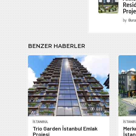
Resi
Proje
by
Bura
BENZER HABERLER
688
İSTANBUL
İSTANB
Trio Garden İstanbul Emlak
Merk
Projesi
İstan