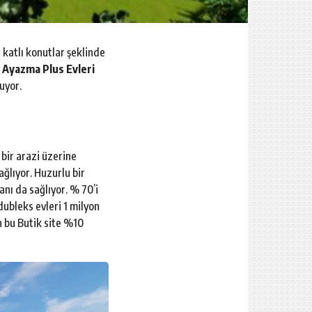
 katlı konutlar şeklinde
n
Ayazma Plus Evleri
uyor.
 bir arazi üzerine
ğlıyor. Huzurlu bir
nı da sağlıyor. % 70’i
dubleks evleri 1 milyon
en bu Butik site %10