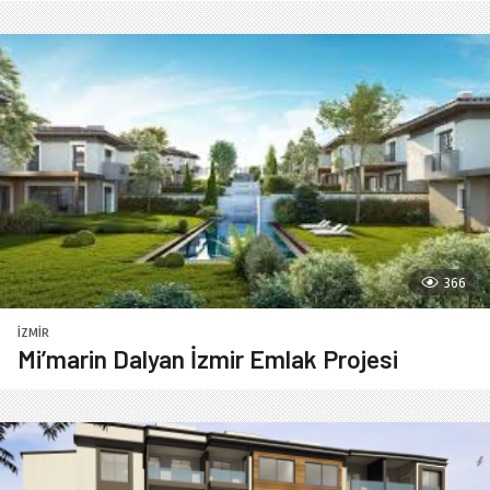
366
İZMIR
Mi’marin Dalyan İzmir Emlak Projesi