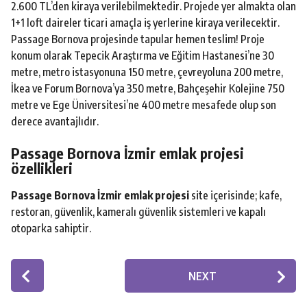
2.600 TL’den kiraya verilebilmektedir. Projede yer almakta olan
1+1 loft daireler ticari amaçla iş yerlerine kiraya verilecektir.
Passage Bornova projesinde tapular hemen teslim! Proje
konum olarak Tepecik Araştırma ve Eğitim Hastanesi’ne 30
metre, metro istasyonuna 150 metre, çevreyoluna 200 metre,
İkea ve Forum Bornova’ya 350 metre, Bahçeşehir Kolejine 750
metre ve Ege Üniversitesi’ne 400 metre mesafede olup son
derece avantajlıdır.
Passage Bornova İzmir emlak projesi
özellikleri
Passage Bornova İzmir emlak projesi
site içerisinde; kafe,
restoran, güvenlik, kameralı güvenlik sistemleri ve kapalı
otoparka sahiptir.
P
NEXT
o
s