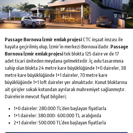
o
Passage Bornova İzmir emlak projesi
CTC inşaat imzası ile
hayata geçirilmiş olup, İzmir’in merkezi Bornova’dadır.
Passage
Bornova İzmir emlak projesi
tek blokta 125 daire ve de 17
adet ticari üniteden meydana gelmektedir. İç avlu tasarımına
sahip olan blokta 24 metre kare büyüklüğünde 1+0 daireler, 38
metre kare büyüklüğünde 1+1 daireler, 70 metre kare
büyüklüğünde 1+1 loft daireler yer almaktadır. Konut bloklarına
ait girişler sokak kotundan ayrılarak mahremiyet sağlanmıştır.
Dairelerin mevcut fiyat bilgileri;
1+0 daireler: 280.000 TL’den başlayan fiyatlarla
1+1 daireler: 380.000- 600.000 TL aralığında
2+1 daireler: 500.000 TL’den başlayan fiyatlarla