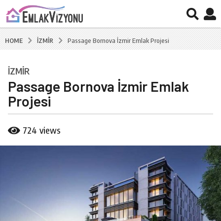
İZMIR
HOME
Passage Bornova İzmir Emlak Projesi
İZMIR
7
Passage Bornova İzmir Emlak
y
ı
Projesi
l
a
b
724
views
g
y
B
o
u
8
r
y
a
ı
k
C
l
a
a
l
g