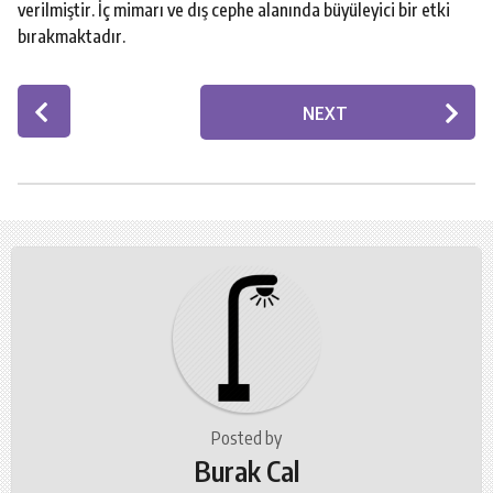
verilmiştir. İç mimarı ve dış cephe alanında büyüleyici bir etki
bırakmaktadır.
P
NEXT
o
s
t
P
a
g
i
n
a
t
i
o
Posted by
Burak Cal
n