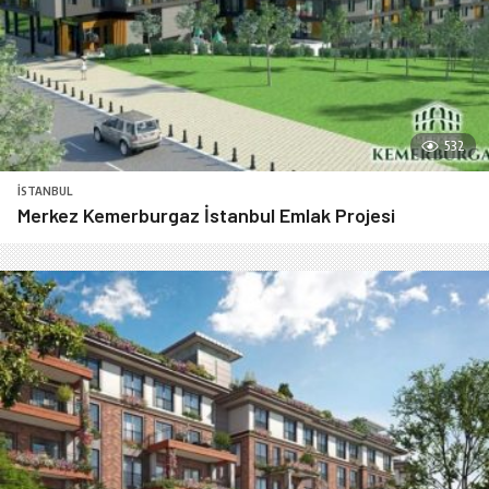
532
İSTANBUL
Merkez Kemerburgaz İstanbul Emlak Projesi