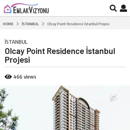
İSTANBUL
HOME
Olcay Point Residence İstanbul Projesi
İSTANBUL
7
Olcay Point Residence İstanbul
y
ı
Projesi
l
a
b
466
views
g
y
B
o
u
7
r
y
a
ı
k
C
l
a
a
l
g