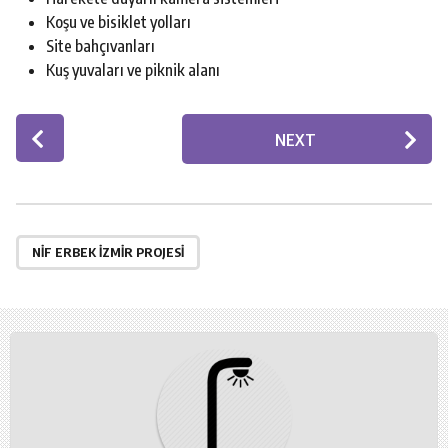
Koşu ve bisiklet yolları
Site bahçıvanları
Kuş yuvaları ve piknik alanı
P
NEXT
o
s
t
P
a
NIF ERBEK İZMIR PROJESI
g
i
n
a
t
i
o